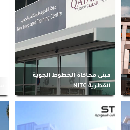
مبنى محاكاة الخطوط الجوية
القطرية NITC
سو