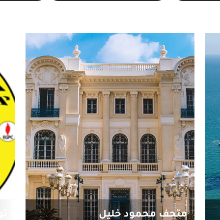
متحف محمود خليل
تور