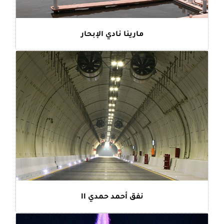
مارينا نادي الإبحار
نفق أحمد حمدي II