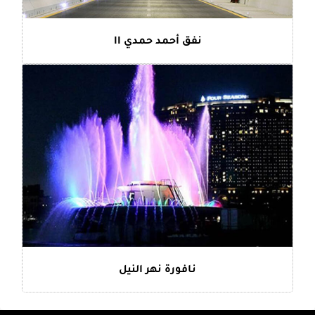
نفق أحمد حمدي II
نافورة نهر النيل