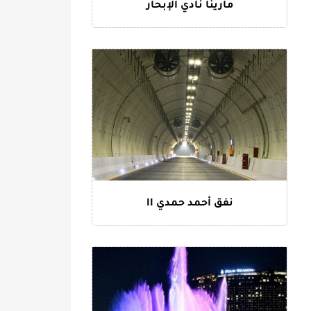
مارينا نادي الإبحار
نفق أحمد حمدي II