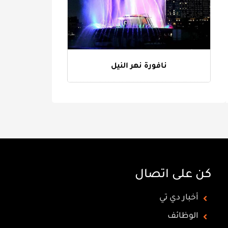
نافورة نهر النيل
كن على اتصال
أخبار دي تي
الوظائف