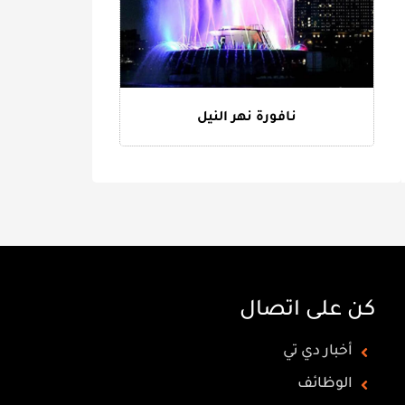
نافورة نهر النيل
كن على اتصال
أخبار دي تي
الوظائف