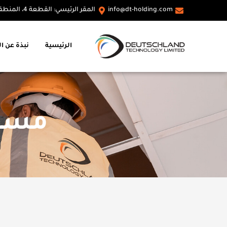
info@dt-holding.com
المقر الرئيسي: القطعة 4، المنطقة الصناعية A، القاهرة، مصر
الرئيسية
نبذة عن ا
مستش