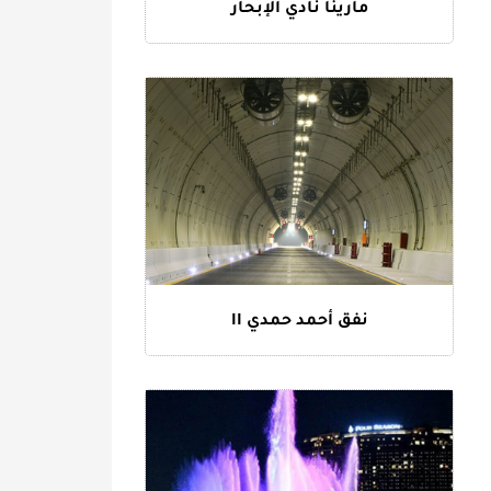
مارينا نادي الإبحار
نفق أحمد حمدي II