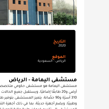
التاريخ
2020
الموقع
الرياض - السعودية
مستشفى اليمامة - الرياض
مستشفى اليمامة هو مستشفى حكومي متخصص في 
أرضي و20 طابقًا إضافيًا، ويستقبل جميع 
310 أسرّة و90 حضّانة. يتميز المستشفى ب
وطبيبًا، ويضم أجهزة حديثة، بما في ذلك أجهزة ال